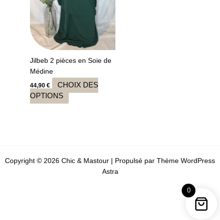
choisies
sur
la
page
du
produit
Jilbeb 2 pièces en Soie de
Médine
CHOIX DES
44,90
€
OPTIONS
Copyright © 2026 Chic & Mastour | Propulsé par
Thème WordPress
Astra
0