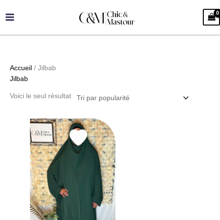
Aller
au
contenu
Accueil
/ Jilbab
Jilbab
Voici le seul résultat
Ce
produit
a
plusieurs
variations.
Les
options
peuvent
être