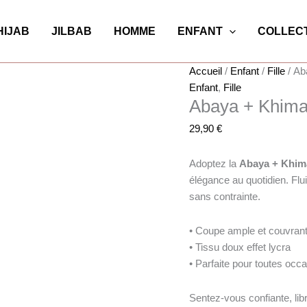
quantité
de
HIJAB
JILBAB
HOMME
ENFANT
COLLECT
Abaya
+
Accueil
/
Enfant
/
Fille
/ Ab
Khimar
Enfant
,
Fille
simple
Abaya + Khima
29,90
€
Adoptez la
Abaya + Khim
élégance au quotidien. Flu
sans contrainte.
• Coupe ample et couvran
• Tissu doux effet lycra
• Parfaite pour toutes occ
Sentez-vous confiante, lib