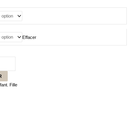
Effacer
R
fant
,
Fille