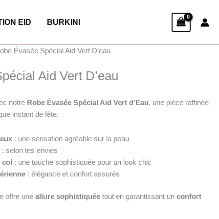
ION EID
BURKINI
obe Évasée Spécial Aid Vert D’eau
écial Aid Vert D’eau
ec notre
Robe Évasée Spécial Aid Vert d’Eau
, une pièce raffinée
ue instant de fête.
yeux
: une sensation agréable sur la peau
e
: selon tes envies
 col
: une touche sophistiquée pour un look chic
érienne
: élégance et confort assurés
be offre une
allure sophistiquée
tout en garantissant un
confort