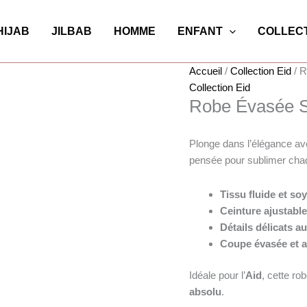
HIJAB
JILBAB
HOMME
ENFANT
COLLECT
Accueil
/
Collection Eid
/ R
Collection Eid
Robe Évasée Sp
Plonge dans l’élégance av
pensée pour sublimer chaq
Tissu fluide et so
Ceinture ajustabl
Détails délicats au
Coupe évasée et a
Idéale pour l’
Aid
, cette ro
absolu
.